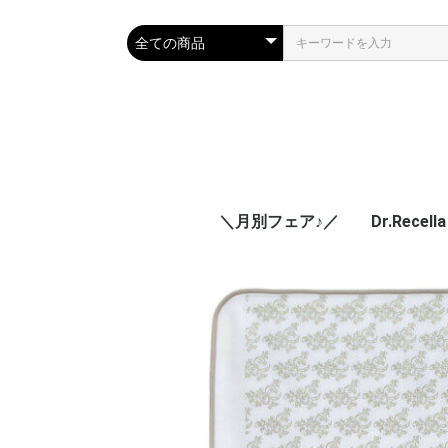
＼月別フェア♪／
Dr.Recella
■ヘアソープ・コンデ
.
.
アクアヴ
ターゲッ
ADSシリ
下地・メ
日焼け止
Divaシリ
食品＆サ
ナチュリ
その他
化粧水
クレンジ
保湿ジェ
美容液・
スペシャ
ボディ関
▶︎
.
▶︎
▶︎
▶︎
▶︎
ィショナー
ンケア
スシリー
様