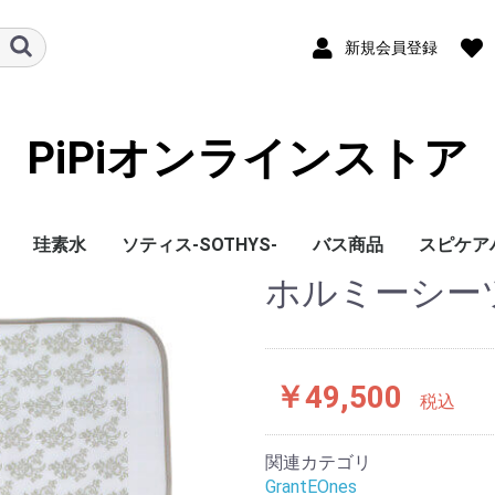
新規会員登録
PiPiオンラインストア
珪素水
ソティス-SOTHYS-
バス商品
スピケア
ホルミーシー
ィーナススキ
ト商品
ーズ
イク
め
ーズ
プリ
スティアクレ
ング・ソープ
ル・クリーム
美容クリーム
ルケア
連
 プレ・ファミ会員
プレ・ファミ会員様
非会員様
プレ・ファミ会員様
非会員様
ズ
￥49,500
税込
関連カテゴリ
GrantEOnes