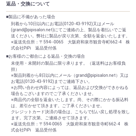
返品・交換について
■製品に不備があった場合
到着から10日以内にお電話(0120-43-9192)又はメール
(grand@pipisalon.net)にてご連絡の上、製品を着払いでご返
送ください。弊社に製品が戻り次第、全額を返金いたします。
※返送先住所：〒594--0065 大阪府和泉市観音寺町662-4 株
式会社PiPi 返品受付係
■お客様のご都合による返品・交換の場合
未使用・未開封の製品に限り承ります。（返送料はお客様負
担）
※製品到着から8日以内にメール（grand@pipisalon.net）又は
お電話(0120-43-9192)までご連絡下さい。
※お問い合わせ内容によっては、返品および交換ができかねる
場合もございますのでご了承くださいませ。
※商品代の全額を返金いたします。尚、その際にかかる振込料
は、差引かせて頂きます。ご了承くださいませ。
クレジットカード決済の場合は、こちらで払い戻し処理を致し
ます。完了次第、ご連絡させて頂きます。
※返送先住所：〒594-0065 大阪府和泉市観音寺町662-4 株
式会社PiPi 返品受付係