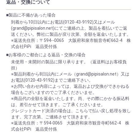
返品・交換について
■製品に不備があった場合
到着から10日以内にお電話(0120-43-9192)又はメール
(grand@pipisalon.net)にてご連絡の上、製品を着払いでご返
送ください。弊社に製品が戻り次第、全額を返金いたします。
※返送先住所：〒594--0065 大阪府和泉市観音寺町662-4 株
式会社PiPi 返品受付係
■お客様のご都合による返品・交換の場合
未使用・未開封の製品に限り承ります。（返送料はお客様負
担）
※製品到着から8日以内にメール（grand@pipisalon.net）又は
お電話(0120-43-9192)までご連絡下さい。
※お問い合わせ内容によっては、返品および交換ができかねる
場合もございますのでご了承くださいませ。
※商品代の全額を返金いたします。尚、その際にかかる振込料
は、差引かせて頂きます。ご了承くださいませ。
クレジットカード決済の場合は、こちらで払い戻し処理を致し
ます。完了次第、ご連絡させて頂きます。
※返送先住所：〒594-0065 大阪府和泉市観音寺町662-4 株
式会社PiPi 返品受付係